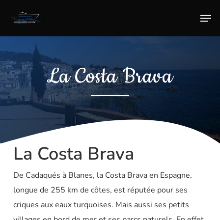
Skip
Men
to
main
content
La Costa Brava
La Costa Brava
De Cadaqués à Blanes, la Costa Brava en Espagne,
longue de 255 km de côtes, est réputée pour ses
criques aux eaux turquoises. Mais aussi ses petits
villages en bord de mer et ses parcs naturels. En effet,